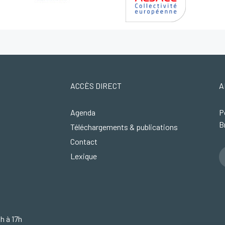
ACCÈS DIRECT
A
Agenda
P
B
Téléchargements & publications
Contact
Lexique
4h à 17h