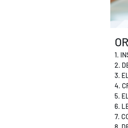
OR
1. 
2. 
3. 
4. 
5. 
6. 
7. 
8. 