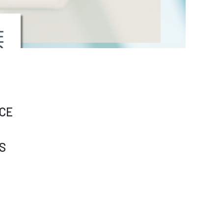
NCE
S