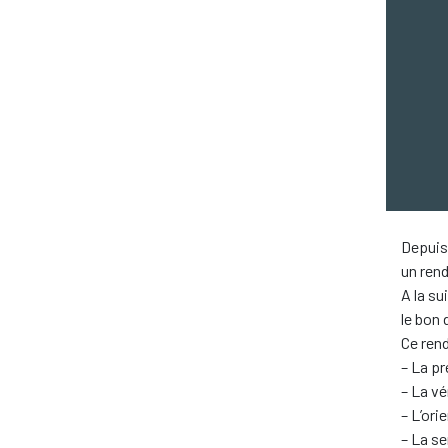
Depuis 
un ren
A la su
le bon
Ce rend
– La pr
– La vé
– L’ori
– La se