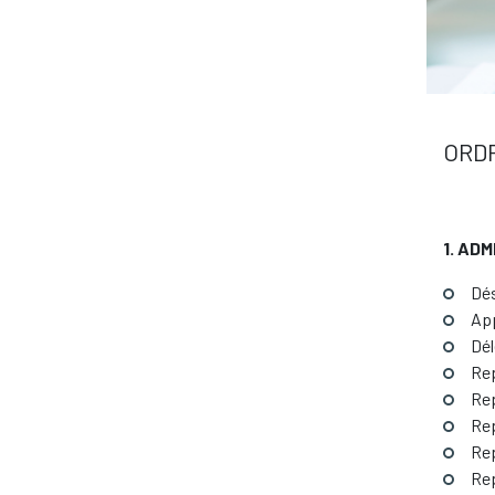
ORD
1. AD
Dés
App
Dél
Rep
Rep
Rep
Re
Rep