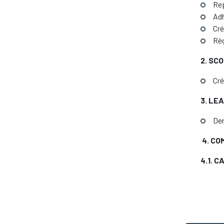
Rep
Adh
Cré
Règ
2. SC
Cré
3. LE
De
4.
COM
4.1. 