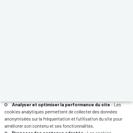
web. Il permet au site de reconnaître votre appareil et de
mémoriser certaines informations, comme vos préférences ou
vos actions précédentes.
Pourquoi utilisons-nous des cookies ?
Les cookies que nous utilisons sur le site
https://bruche-
mossig.fr/
servent principalement à :
Assurer le bon fonctionnement du site
: Ces cookies
techniques sont nécessaires pour naviguer sur le site et
utiliser ses fonctionnalités.
Améliorer votre expérience utilisateur
: Les cookies
fonctionnels mémorisent vos préférences (par exemple, la
langue d’affichage).
Analyser et optimiser la performance du site
: Les
cookies analytiques permettent de collecter des données
anonymisées sur la fréquentation et l’utilisation du site pour
améliorer son contenu et ses fonctionnalités.
Proposer des contenus adaptés
: Les cookies