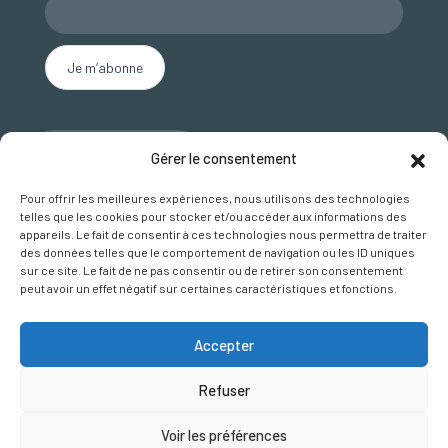
Nous contacter
Gérer le consentement
SUIVEZ NOUS SUR FACEBOOK
Pour offrir les meilleures expériences, nous utilisons des technologies
telles que les cookies pour stocker et/ou accéder aux informations des
appareils. Le fait de consentir à ces technologies nous permettra de traiter
des données telles que le comportement de navigation ou les ID uniques
sur ce site. Le fait de ne pas consentir ou de retirer son consentement
peut avoir un effet négatif sur certaines caractéristiques et fonctions.
Accepter
Plan du site
Refuser
Mentions légales et crédits
Politique de gestion des cookies
Voir les préférences
Politique de Confidentialité