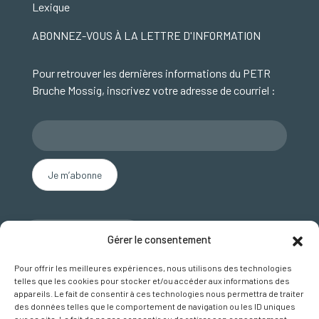
Lexique
ABONNEZ-VOUS À LA LETTRE D'INFORMATION
Pour retrouver les dernières informations du PETR
Bruche Mossig, inscrivez votre adresse de courriel :
Nous contacter
Gérer le consentement
SUIVEZ NOUS SUR FACEBOOK
Pour offrir les meilleures expériences, nous utilisons des technologies
telles que les cookies pour stocker et/ou accéder aux informations des
appareils. Le fait de consentir à ces technologies nous permettra de traiter
des données telles que le comportement de navigation ou les ID uniques