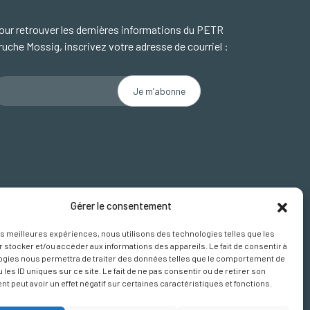
our retrouver les dernières informations du PETR
ruche Mossig, inscrivez votre adresse de courriel :
Gérer le consentement
CEBOOK
les meilleures expériences, nous utilisons des technologies telles que les
 stocker et/ou accéder aux informations des appareils. Le fait de consentir à
ogies nous permettra de traiter des données telles que le comportement de
 les ID uniques sur ce site. Le fait de ne pas consentir ou de retirer son
 peut avoir un effet négatif sur certaines caractéristiques et fonctions.