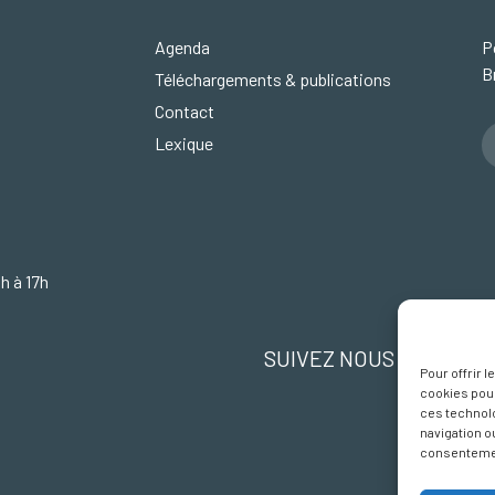
Agenda
P
B
Téléchargements & publications
Contact
Lexique
4h à 17h
SUIVEZ NOUS SUR FA
Pour offrir 
cookies pour
ces technol
navigation ou
consentement