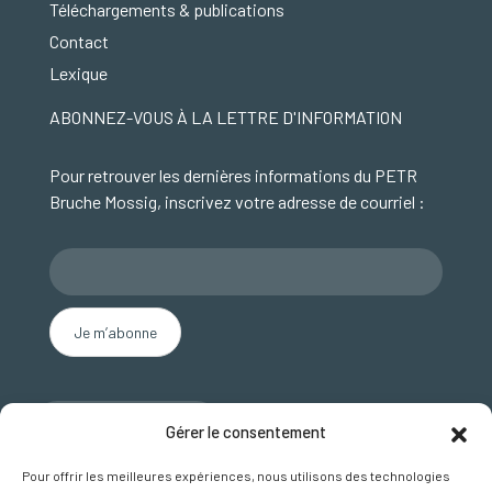
Téléchargements & publications
Contact
Lexique
ABONNEZ-VOUS À LA LETTRE D'INFORMATION
Pour retrouver les dernières informations du PETR
Bruche Mossig, inscrivez votre adresse de courriel :
Nous contacter
Gérer le consentement
SUIVEZ NOUS SUR FACEBOOK
Pour offrir les meilleures expériences, nous utilisons des technologies