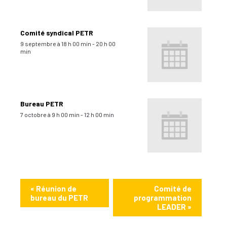
Comité syndical PETR
9 septembre à 18 h 00 min
-
20 h 00
min
Bureau PETR
7 octobre à 9 h 00 min
-
12 h 00 min
«
Réunion de
Comité de
bureau du PETR
programmation
LEADER
»