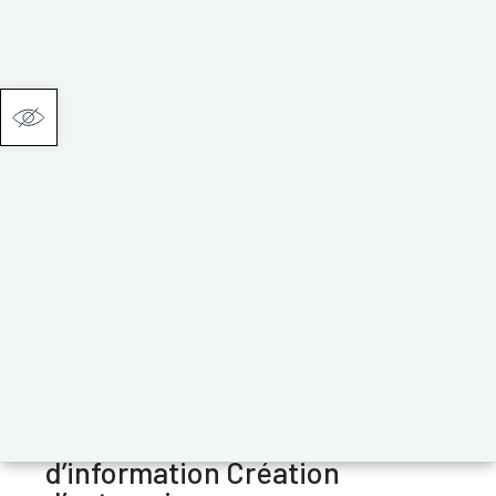
Ouvrir la barre d’outils
Agenda
« Tous les Évènements
Cet évènement est passé
SUSPENDUE: Réunion
d’information Création