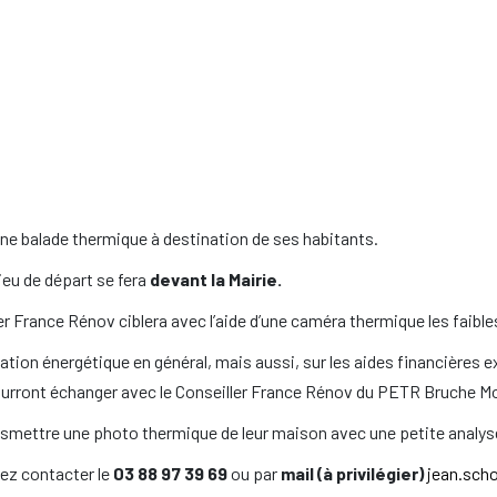
 balade thermique à destination de ses habitants.
lieu de départ se fera
devant la Mairie.
ller France Rénov ciblera avec l’aide d’une caméra thermique les faib
vation énergétique en général, mais aussi, sur les aides financières e
pourront échanger avec le Conseiller France Rénov du PETR Bruche M
ansmettre une photo thermique de leur maison avec une petite analys
z contacter le
03 88 97 39 69
ou par
mail (à privilégier)
jean.sch