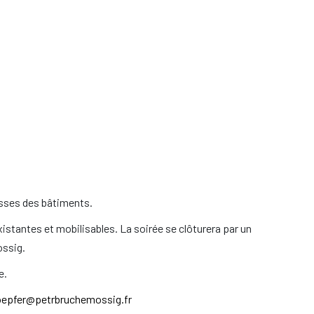
lesses des bâtiments.
xistantes et mobilisables. La soirée se clôturera par un
ossig.
e.
oepfer@petrbruchemossig.fr