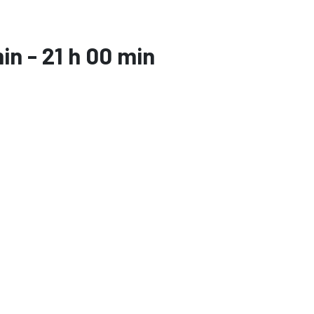
min
-
21 h 00 min