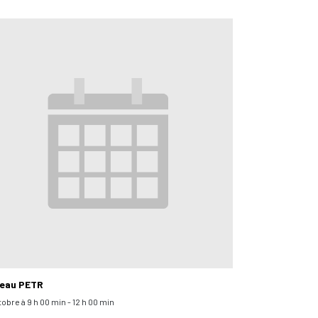
eau PETR
tobre à 9 h 00 min
-
12 h 00 min