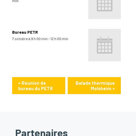
min
Bureau PETR
7 octobre à 9 h 00 min
-
12 h 00 min
«
Réunion de
Balade thermique
bureau du PETR
Molsheim
»
Partenaires