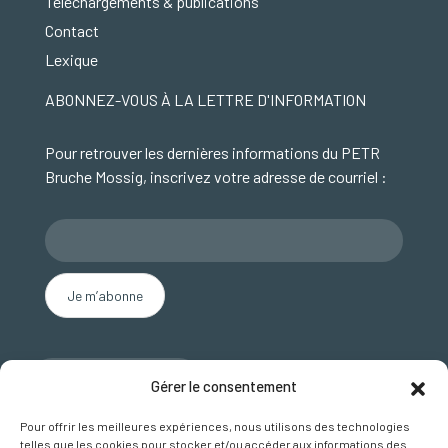
Téléchargements & publications
Contact
Lexique
ABONNEZ-VOUS À LA LETTRE D'INFORMATION
Pour retrouver les dernières informations du PETR
Bruche Mossig, inscrivez votre adresse de courriel :
Nous contacter
Gérer le consentement
SUIVEZ NOUS SUR FACEBOOK
Pour offrir les meilleures expériences, nous utilisons des technologies
telles que les cookies pour stocker et/ou accéder aux informations des