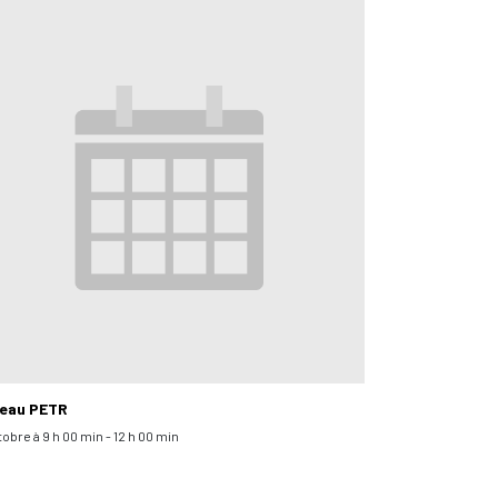
eau PETR
tobre à 9 h 00 min
-
12 h 00 min