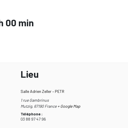
h 00 min
Lieu
Salle Adrien Zeller – PETR
1 rue Gambrinus
Mutzig
,
67190
France
+ Google Map
Téléphone :
03 88 97 47 96