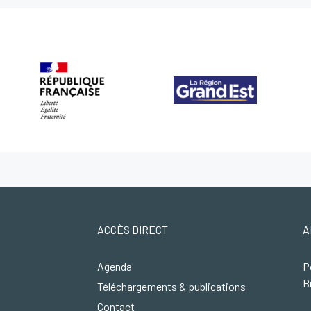
ACCÈS DIRECT
A
Agenda
P
B
Téléchargements & publications
Contact