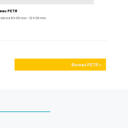
eau PETR
tobre à 9 h 00 min
-
12 h 00 min
Bureau PETR
»