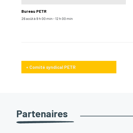
Bureau PETR
26 août à 9 h 00 min
-
12 h 00 min
«
Comité syndical PETR
Partenaires