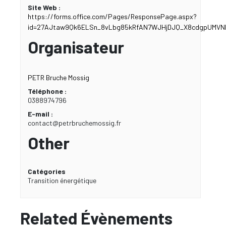
Site Web :
https://forms.office.com/Pages/ResponsePage.aspx?
id=27AJtaw9Qk6ELSn_8vLbg85kRfAN7WJHjDJQ_X8cdgpUMVN
Organisateur
PETR Bruche Mossig
Téléphone :
0388974796
E-mail :
contact@petrbruchemossig.fr
Other
Catégories
Transition énergétique
Related Évènements