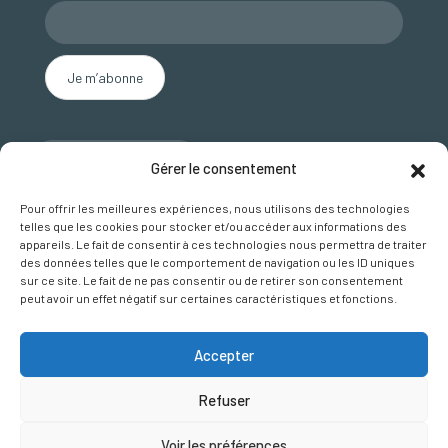
Nous contacter
Gérer le consentement
SUIVEZ NOUS SUR FACEBOOK
Pour offrir les meilleures expériences, nous utilisons des technologies
telles que les cookies pour stocker et/ou accéder aux informations des
appareils. Le fait de consentir à ces technologies nous permettra de traiter
des données telles que le comportement de navigation ou les ID uniques
sur ce site. Le fait de ne pas consentir ou de retirer son consentement
peut avoir un effet négatif sur certaines caractéristiques et fonctions.
Accepter
Plan du site
Refuser
Mentions légales et crédits
Politique de gestion des cookies
Voir les préférences