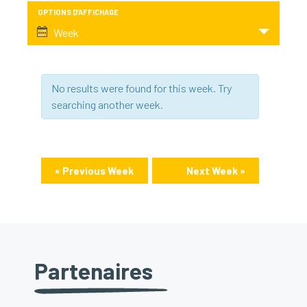
navigation
Navigation
OPTIONS D’AFFICHAGE
Week
de
de
vues
vues
Évènement
No results were found for this week. Try
Évènements
searching another week.
«
Previous Week
Next Week
»
Partenaires