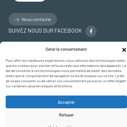
Nous contacter
SUIVEZ NOUS SUR FACEBOOK
Gérer le consentement
Pour offrir les meilleures expériences, nous utilisons des technologies telles
que les cookies pour stocker et/ou accéder aux informations des appareils. Le
fait de consentir à ces technologies nous permettra de traiter des données
telles que le comportement de navigation ou les ID uniques sur ce site. Le fait
de ne pas consentir ou de retirer son consentement peut avoir un effet négatif
Plan du site
sur certaines caractéristiques et fonctions.
Mentions légales et crédits
Politique de gestion des cookies
Accepter
Politique de Confidentialité
Signaler une erreur
Refuser