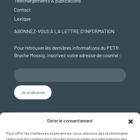
Téléchargements & publications
Contact
Lexique
ABONNEZ-VOUS À LA LETTRE D'INFORMATION
Pour retrouver les dernières informations du PETR
Bruche Mossig, inscrivez votre adresse de courriel :
Nous contacter
Gérer le consentement
SUIVEZ NOUS SUR FACEBOOK
Pour offrir les meilleures expériences, nous utilisons des technologies
telles que les cookies pour stocker et/ou accéder aux informations des