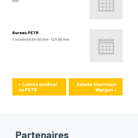
min
Bureau PETR
7 octobre à 9 h 00 min
-
12 h 00 min
«
Comité syndical
Balade thermique
du PETR
Wangen
»
Partenaires