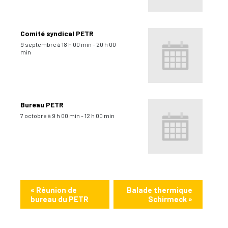
Comité syndical PETR
9 septembre à 18 h 00 min
-
20 h 00
min
Bureau PETR
7 octobre à 9 h 00 min
-
12 h 00 min
«
Réunion de
Balade thermique
bureau du PETR
Schirmeck
»